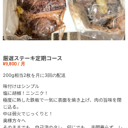
厳選ステーキ定期コース
¥
9,800
/ 月
200g相当2枚を月に3回の配送
味付けはシンプル
塩に胡椒！ニンニク！
極度に熱した鉄板で一気に表面を焼き上げ、肉の旨味を閉
じ込る。
中は弱火でじっくりと！
奥様方々へ
そのままでも、自己流のタレ、何にでも。 手間要らず、レ